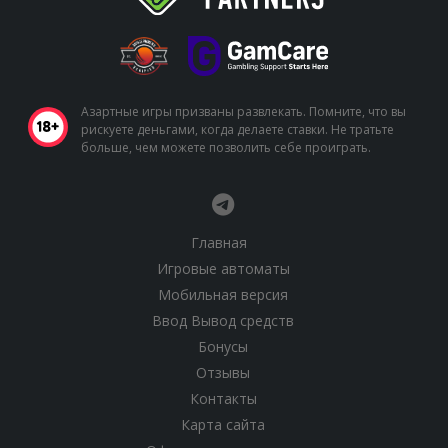
Азартные игры призваны развлекать. Помните, что вы
рискуете деньгами, когда делаете ставки. Не тратьте
больше, чем можете позволить себе проиграть.
Главная
Игровые автоматы
Мобильная версия
Ввод Вывод средств
Бонусы
Отзывы
Контакты
Карта сайта