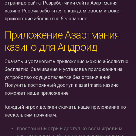
странице сайта. Разработчики сайта Азартмания
казино Россия заботятся о каждом своём игроке -
приложение абсолютно безопасное.
Приложение Азартмания
казино для Андроид
Скачать и установить приложение можно абсолютно
бесплатно. Скачивание и установка приложения на
устройство осуществляется без ограничений.
Получить постоянный доступ к azartmania казино
поможет наше приложение.
Каждый игрок должен скачать наше приложение по
нескольким причинам:
простой и быстрый доступ ко всем игровым
слотам нашего сайта, к проходящим акциям и