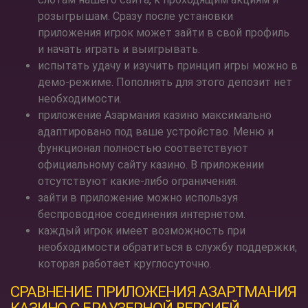
розыгрышам. Сразу после установки
приложения игрок может зайти в свой профиль
и начать играть и выигрывать.
испытать удачу и изучить принцип игры можно в
демо-режиме. Пополнять для этого депозит нет
необходимости.
приложение Азармания казино максимально
адаптировано под ваше устройство. Меню и
функционал полностью соответствуют
официальному сайту казино. В приложении
отсутствуют какие-либо ограничения.
зайти в приложение можно используя
беспроводное соединения интернетом.
каждый игрок имеет возможность при
необходимости обратиться в службу поддержки,
которая работает круглосуточно.
СРАВНЕНИЕ ПРИЛОЖЕНИЯ АЗАРТМАНИЯ