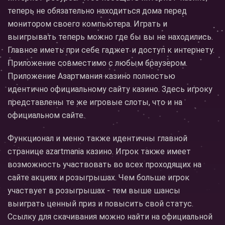
теперь не обязательно находиться дома перед
монитором своего компьютера. Играть и
выигрывать теперь можно где бы вы не находились.
Главное иметь при себе гаджет и доступ к интернету.
Приложение совместимо с любым браузером.
Приложение Азартмания казино полностью
идентично официальному сайту казино. Здесь игроку
представлены те же игровые слоты, что и на
официальном сайте.
Функционал и меню также идентичны главной
странице azartmania казино. Игрок также имеет
возможность участвовать во всех проходящих на
сайте акциях и розыгрышах. Чем больше игрок
участвует в розыгрышах - тем выше шансы
выиграть ценный приз и повысить свой статус.
Ссылку для скачивания можно найти на официальной