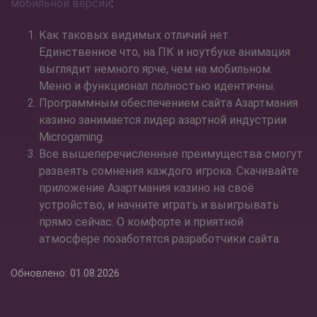
мобильной версии
:
Как таковых видимых отличий нет.
Единственное что, на ПК и ноутбуке анимация
выглядит немного ярче, чем на мобильном.
Меню и функционал полностью идентичны.
Программным обеспечением сайта Азартмания
казино занимается лидер азартной индустрии
Microgaming.
Все вышеперечисленные преимущества смогут
развеять сомнения каждого игрока. Скачивайте
приложение Азартмания казино на своё
устройство, и начните играть и выигрывать
прямо сейчас. О комфорте и приятной
атмосфере позаботятся разработчики сайта.
Обновлено:
01.08.2026