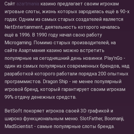
Сайт
azartmania
казино предлагает своим игрокам
игровые слоты, жизнь которых зародилась ещё в 90-х
годах. Одним из самых старых создателей является
NetEntertainment, деятельность которого началась
ещё в 1996. В 1990 году начал свою работу
Microgaming. Помимо старых производителей, на
сайте Азартмания казино можно встретить
популярные на сегодняшний день новинки. Play’nGo -
один из самых популярных современных брендов, над
разработкой которого работали порядка 200 опытных
программистов. Dragon Ship - не менее популярный
игровой бренд, который гарантирует своим игрокам
99% отдачу денежных средств.
BetSoft покоряет игроков своей 3D графикой и
широко функциональным меню. SlotFather, Boomanji,
MadScientist - самые популярные слоты бренда.