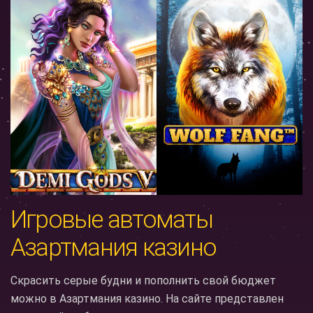
Игровые автоматы
Азартмания казино
Скрасить серые будни и пополнить свой бюджет
можно в Азартмания казино. На сайте представлен