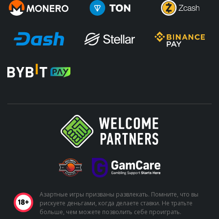
Азартные игры призваны развлекать. Помните, что вы
рискуете деньгами, когда делаете ставки. Не тратьте
больше, чем можете позволить себе проиграть.