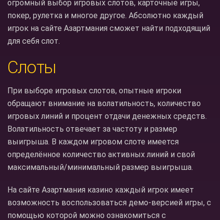
огромный выбор игровых слотов, карточные игры,
покер, рулетка и многое другое. Абсолютно каждый
игрок на сайте Азартмания сможет найти подходящий
для себя слот.
Слоты
При выборе игровых слотов, опытные игроки
обращают внимание на волатильность, количество
игровых линий и процент отдачи денежных средств.
Волатильность отвечает за частоту и размер
выигрыша. В каждом игровом слоте имеется
определённое количество активных линий и свой
максимальный/минимальный размер выигрыша.
На сайте Азартмания казино каждый игрок имеет
возможность воспользоваться демо-версией игры, с
помощью которой можно ознакомиться с