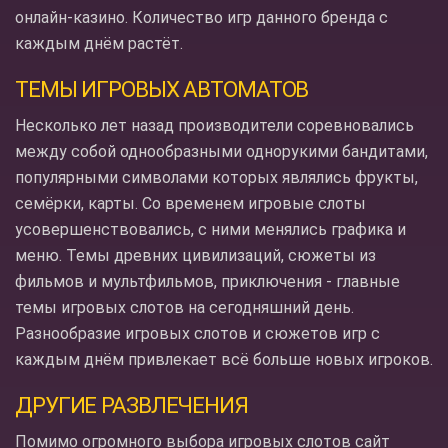
онлайн-казино. Количество игр данного бренда с
каждым днём растёт.
ТЕМЫ ИГРОВЫХ АВТОМАТОВ
Несколько лет назад производители соревновались
между собой однообразными однорукими бандитами,
популярными символами которых являлись фрукты,
семёрки, карты. Со временем игровые слоты
усовершенствовались, с ними менялись графика и
меню. Темы древних цивилизаций, сюжеты из
фильмов и мультфильмов, приключения - главные
темы игровых слотов на сегодняшний день.
Разнообразие игровых слотов и сюжетов игр с
каждым днём привлекает всё больше новых игроков.
ДРУГИЕ РАЗВЛЕЧЕНИЯ
Помимо огромного выбора игровых слотов сайт