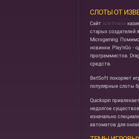
СЛОТЫ ОТ ИЗВ
Сайт
azartmania
казин
старых создателей я
Microgaming. Помим
новинки. Play’nGo -
программистов. Drag
средств.
BetSoft покоряет иг
популярные слоты б
Quickspin привлека
недолгое существова
изначально специал
автоматов для онлай
ТЕМЫ ИГРОВЫ