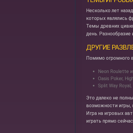
Несколько лет наза
которых являлись ф
Темы древних цивил
день. Разнообразие
ДРУГИЕ РАЗВЛ
Помимо огромного в
Neon Roulette и
Oasis Poker, Hi
Split Way Royal
Это далеко не полны
возможности игры, 
Игра на игровых ав
играть прямо сейчас,