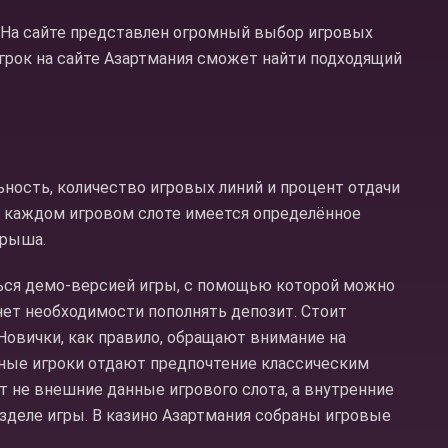
 На сайте представлен огромный выбор игровых
игрок на сайте Азартмания сможет найти подходящий
ность, количество игровых линий и процент отдачи
В каждом игровом слоте имеется определённое
грыша.
ься демо-версией игры, с помощью которой можно
нет необходимости пополнять депозит. Стоит
Новички, как правило, обращают внимание на
ные игроки отдают предпочтение классическим
 не внешние данные игрового слота, а внутренние
зделе игры. В казино Азартмания собраны игровые