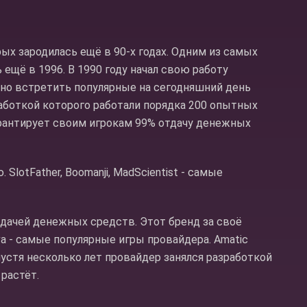
ых зародилась ещё в 90-х годах. Одним из самых
 ещё в 1996. В 1990 году начал свою работу
жно встретить популярные на сегодняшний день
работкой которого работали порядка 200 опытных
гарантирует своим игрокам 99% отдачу денежных
lotFather, Boomanji, MadScientist - самые
тдачей денежных средств. Этот бренд за своё
a - самые популярные игры провайдера. Amatic
устя несколько лет провайдер занялся разработкой
растёт.