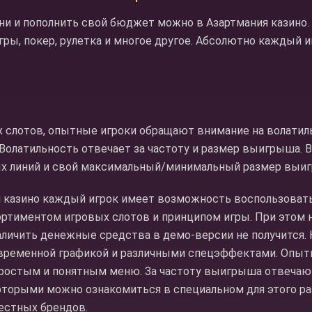
ни и пополнить свой бюджет можно в Азартмания казино.
гры, покер, рулетка и многое другое. Абсолютно каждый 
 слотов, опытные игроки обращают внимание на волатиль
Волатильность отвечает за частоту и размер выигрыша. 
ых линий и свой максимальный/минимальный размер выи
я казино каждый игрок имеет возможность воспользоват
ортиментом игровых слотов и принципом игры. При этом 
аличить денежные средства в демо-версии не получится. 
временной графикой и различными спецэффектами. Опыт
ростым и понятным меню. За частоту выигрыша отвечают
которыми можно ознакомиться в специальном для этого ра
естных брендов.