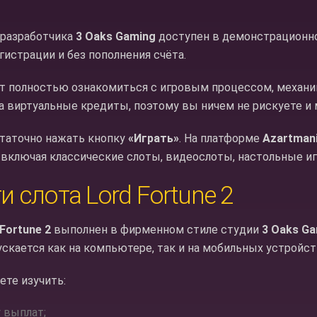
 разработчика
3 Oaks Gaming
доступен в демонстрационно
гистрации и без пополнения счёта.
т полностью ознакомиться с игровым процессом, механи
а виртуальные кредиты, поэтому вы ничем не рискуете и 
статочно нажать кнопку
«Играть»
. На платформе
Azartman
включая классические слоты, видеослоты, настольные игр
 слота Lord Fortune 2
Fortune 2
выполнен в фирменном стиле студии
3 Oaks G
ускается как на компьютере, так и на мобильных устройст
те изучить:
у выплат;