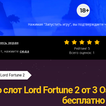
Нажимая "Запустить игру", вы подтверждаете ч
весь экран
Рейтинг
5
ет, нажмите
сюда
Всего оценок:
1
Lord Fortune 2
слот Lord Fortune 2 от 3 
бесплатно