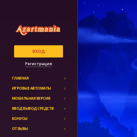
ВХОД
Регистрация
ГЛАВНАЯ
ИГРОВЫЕ АВТОМАТЫ
МОБИЛЬНАЯ ВЕРСИЯ
ВВОД ВЫВОД СРЕДСТВ
БОНУСЫ
ОТЗЫВЫ