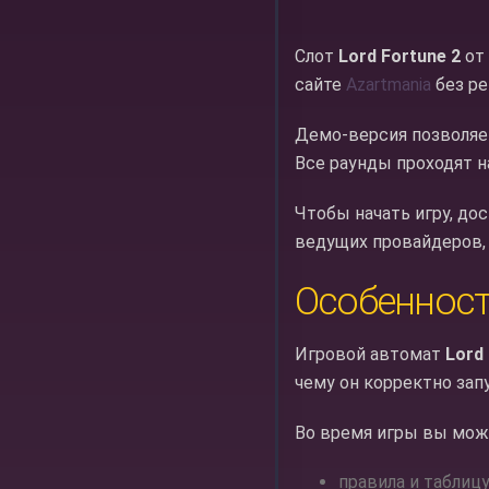
Слот
Lord Fortune 2
от
сайте
Azartmania
без ре
Демо-версия позволяе
Все раунды проходят н
Чтобы начать игру, до
ведущих провайдеров, 
Особенности
Игровой автомат
Lord 
чему он корректно зап
Во время игры вы може
правила и таблиц