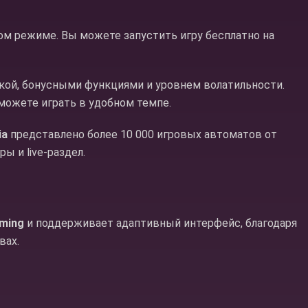
м режиме. Вы можете запустить игру бесплатно на
кой, бонусными функциями и уровнем волатильности.
можете играть в удобном темпе.
ia
представлено более 10 000 игровых автоматов от
ы и live-раздел.
aming
и поддерживает адаптивный интерфейс, благодаря
вах.