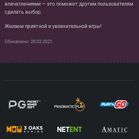
впечатлениями — это поможет другим пользователям
сделать выбор.
Желаем приятной и увлекательной игры!
Обновлено:
28.02.2021