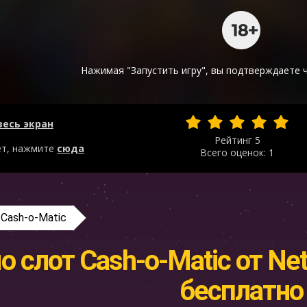
Нажимая "Запустить игру", вы подтверждаете ч
весь экран
Рейтинг
5
ет, нажмите
сюда
Всего оценок:
1
Cash-o-Matic
 слот Cash-o-Matic от Net
бесплатно