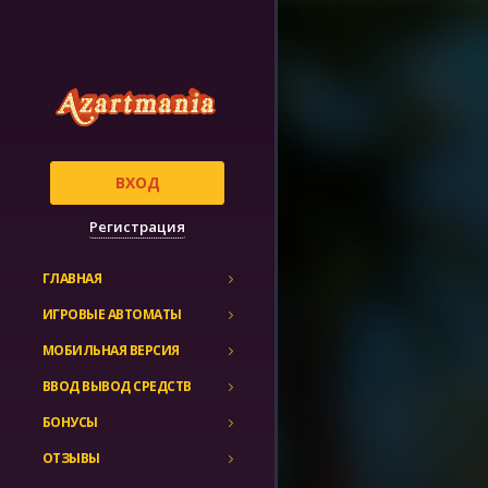
ВХОД
Регистрация
ГЛАВНАЯ
ИГРОВЫЕ АВТОМАТЫ
МОБИЛЬНАЯ ВЕРСИЯ
ВВОД ВЫВОД СРЕДСТВ
БОНУСЫ
ОТЗЫВЫ