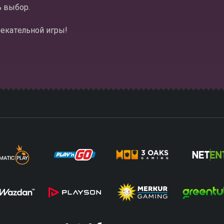
ь выбор.
екательной игры!