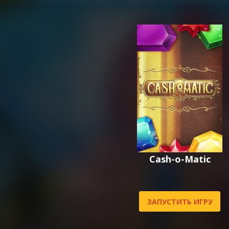
Cash-o-Matic
ЗАПУСТИТЬ ИГРУ