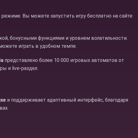
режиме. Вы можете запустить игру бесплатно на сайте
кой, бонусными функциями и уровнем волатильности.
можете играть в удобном темпе.
ia
представлено более 10 000 игровых автоматов от
ы и live-раздел.
uxe
и поддерживает адаптивный интерфейс, благодаря
вах.