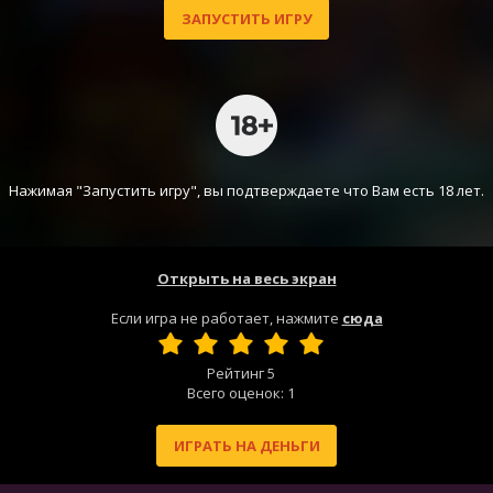
ЗАПУСТИТЬ ИГРУ
Нажимая "Запустить игру", вы подтверждаете что Вам есть 18 лет.
Открыть на весь экран
Если игра не работает, нажмите
сюда
Рейтинг
5
Всего оценок:
1
ИГРАТЬ НА ДЕНЬГИ