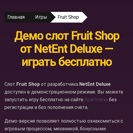
Главная
Игры
Fruit Shop
Демо слот Fruit Shop
от NetEnt Deluxe —
играть бесплатно
Слот
Fruit Shop
от разработчика
NetEnt Deluxe
доступен в демонстрационном режиме. Вы можете
запустить игру бесплатно на сайте
Azartmania
без
регистрации и без пополнения счёта.
Демо-версия позволяет полностью ознакомиться с
игровым процессом, механикой, бонусными