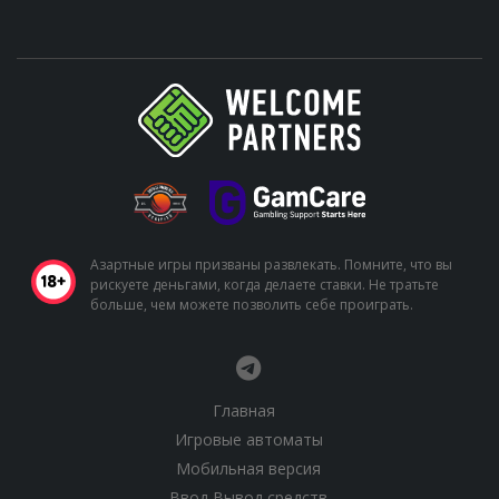
Азартные игры призваны развлекать. Помните, что вы
рискуете деньгами, когда делаете ставки. Не тратьте
больше, чем можете позволить себе проиграть.
Главная
Игровые автоматы
Мобильная версия
Ввод Вывод средств