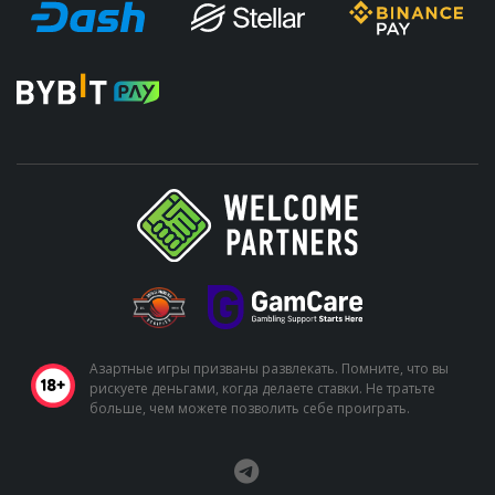
Азартные игры призваны развлекать. Помните, что вы
рискуете деньгами, когда делаете ставки. Не тратьте
больше, чем можете позволить себе проиграть.