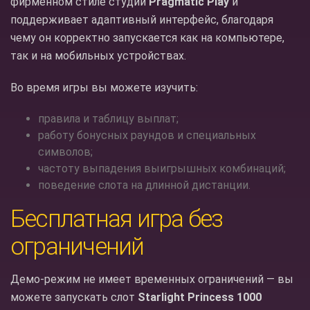
фирменном стиле студии
Pragmatic Play
и
поддерживает адаптивный интерфейс, благодаря
чему он корректно запускается как на компьютере,
так и на мобильных устройствах.
Во время игры вы можете изучить:
правила и таблицу выплат;
работу бонусных раундов и специальных
символов;
частоту выпадения выигрышных комбинаций;
поведение слота на длинной дистанции.
Бесплатная игра без
ограничений
Демо-режим не имеет временных ограничений — вы
можете запускать слот
Starlight Princess 1000