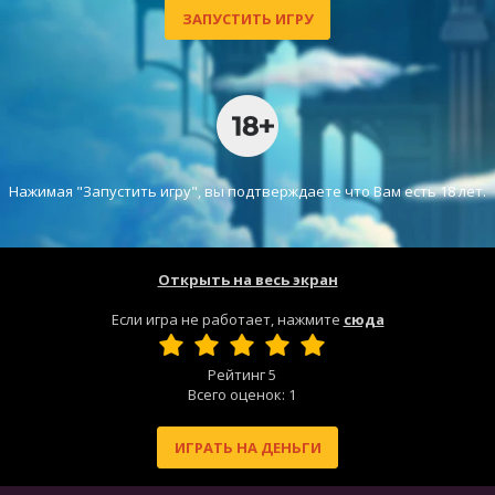
ЗАПУСТИТЬ ИГРУ
Нажимая "Запустить игру", вы подтверждаете что Вам есть 18 лет.
Открыть на весь экран
Если игра не работает, нажмите
сюда
Рейтинг
5
Всего оценок:
1
ИГРАТЬ НА ДЕНЬГИ