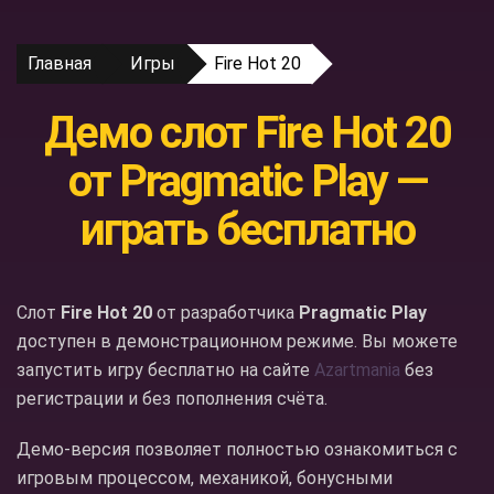
Главная
Игры
Fire Hot 20
Демо слот Fire Hot 20
от Pragmatic Play —
играть бесплатно
Слот
Fire Hot 20
от разработчика
Pragmatic Play
доступен в демонстрационном режиме. Вы можете
запустить игру бесплатно на сайте
Azartmania
без
регистрации и без пополнения счёта.
Демо-версия позволяет полностью ознакомиться с
игровым процессом, механикой, бонусными