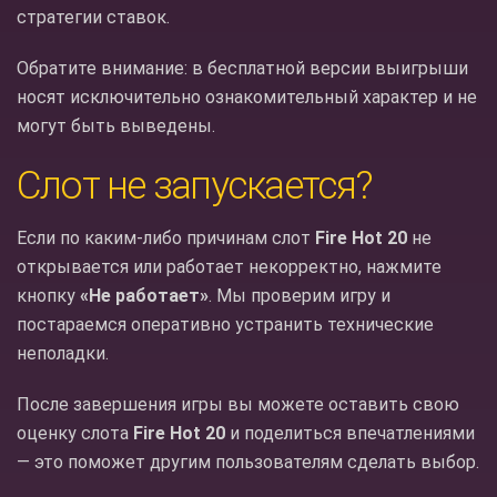
стратегии ставок.
Обратите внимание: в бесплатной версии выигрыши
носят исключительно ознакомительный характер и не
могут быть выведены.
Слот не запускается?
Если по каким-либо причинам слот
Fire Hot 20
не
открывается или работает некорректно, нажмите
кнопку
«Не работает»
. Мы проверим игру и
постараемся оперативно устранить технические
неполадки.
После завершения игры вы можете оставить свою
оценку слота
Fire Hot 20
и поделиться впечатлениями
— это поможет другим пользователям сделать выбор.