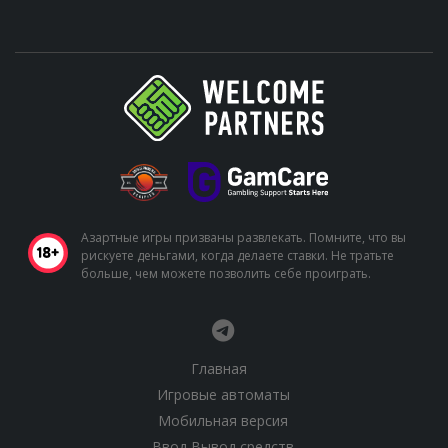
Азартные игры призваны развлекать. Помните, что вы
рискуете деньгами, когда делаете ставки. Не тратьте
больше, чем можете позволить себе проиграть.
Главная
Игровые автоматы
Мобильная версия
Ввод Вывод средств