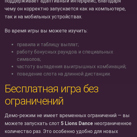
поддерживает адаптивный интерфейс, благодаря
чему он корректно запускается как на компьютере,
так и на мобильных устройствах.
Во время игры вы можете изучить:
правила и таблицу выплат;
работу бонусных раундов и специальных
символов;
частоту выпадения выигрышных комбинаций;
поведение слота на длинной дистанции.
Бесплатная игра без
ограничений
Демо-режим не имеет временных ограничений — вы
можете запускать слот
5 Lions Dance
неограниченное
количество раз. Это особенно удобно для новых