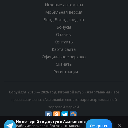
Игровые автоматы
Мобильная версия
Ввод Вывод средств
Бонусы
Отзывы
Контакты
Карта сайта
Официальное зеркало
Скачать
Регистрация
Copyright 2010 — 2026 год, Игровой клуб «Азартмания»
все
права защищены. «Azartmania» является зарегистрированной
торговой маркой.
Не потеряйте доступ к Azartmania
© 2026 All rights reserved.
✕
Открыть
Рабочие зеркала и бонусы - в нашем