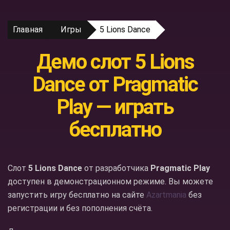
Главная
Игры
5 Lions Dance
Демо слот 5 Lions
Dance от Pragmatic
Play — играть
бесплатно
Слот
5 Lions Dance
от разработчика
Pragmatic Play
доступен в демонстрационном режиме. Вы можете
запустить игру бесплатно на сайте
Azartmania
без
регистрации и без пополнения счёта.