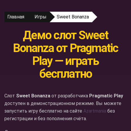
Главная
Игры
Sweet Bonanza
Демо слот Sweet
Bonanza от Pragmatic
Play — играть
бесплатно
Слот
Sweet Bonanza
от разработчика
Pragmatic Play
доступен в демонстрационном режиме. Вы можете
запустить игру бесплатно на сайте
Azartmania
без
регистрации и без пополнения счёта.