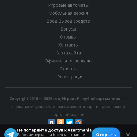
Игровые автоматы
Мобильная версия
Ввод Вывод средств
Бонусы
Отзывы
Контакты
Карта сайта
Официальное зеркало
Скачать
Регистрация
Copyright 2010 — 2026 год, Игровой клуб «Азартмания»
все
права защищены. «Azartmania» является зарегистрированной
торговой маркой.
Не потеряйте доступ к Azartmania
© 2026 All rights reserved.
✕
Открыть
Рабочие зеркала и бонусы - в нашем