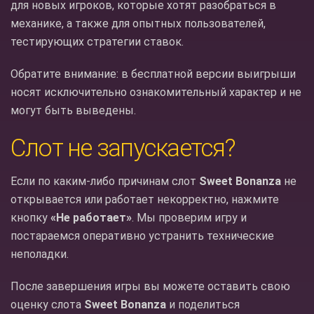
для новых игроков, которые хотят разобраться в
механике, а также для опытных пользователей,
тестирующих стратегии ставок.
Обратите внимание: в бесплатной версии выигрыши
носят исключительно ознакомительный характер и не
могут быть выведены.
Слот не запускается?
Если по каким-либо причинам слот
Sweet Bonanza
не
открывается или работает некорректно, нажмите
кнопку
«Не работает»
. Мы проверим игру и
постараемся оперативно устранить технические
неполадки.
После завершения игры вы можете оставить свою
оценку слота
Sweet Bonanza
и поделиться