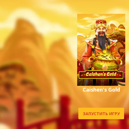
Caishen's Gold
ЗАПУСТИТЬ ИГРУ