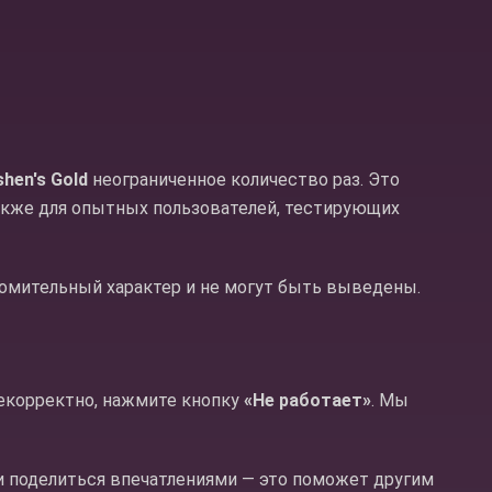
shen's Gold
неограниченное количество раз. Это
также для опытных пользователей, тестирующих
омительный характер и не могут быть выведены.
екорректно, нажмите кнопку
«Не работает»
. Мы
 поделиться впечатлениями — это поможет другим