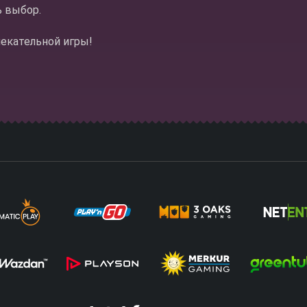
ь выбор.
екательной игры!