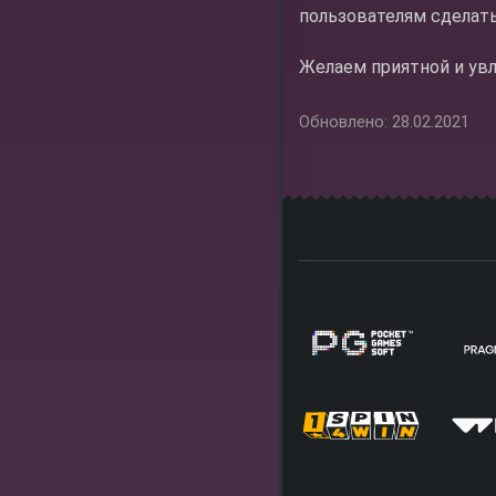
пользователям сделат
Желаем приятной и увл
Обновлено:
28.02.2021