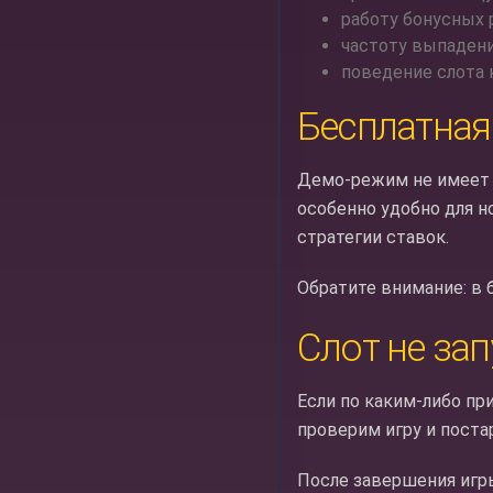
работу бонусных 
частоту выпаден
поведение слота 
Бесплатная
Демо-режим не имеет 
особенно удобно для н
стратегии ставок.
Обратите внимание: в
Слот не зап
Если по каким-либо пр
проверим игру и поста
После завершения игр