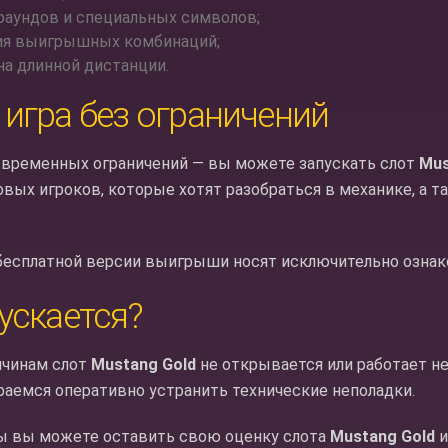
раундов и специальных символов;
ия выигрышных комбинаций;
на длинной дистанции.
 игра без ограничений
временных ограничений — вы можете запускать слот
Mus
овых игроков, которые хотят разобраться в механике, а 
 бесплатной версии выигрыши носят исключительно ознак
ускается?
ичинам слот
Mustang Gold
не открывается или работает н
раемся оперативно устранить технические неполадки.
ы вы можете оставить свою оценку слота
Mustang Gold
и