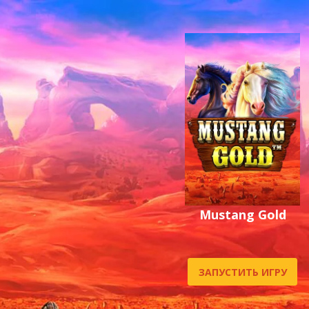
Mustang Gold
ЗАПУСТИТЬ ИГРУ