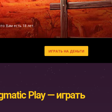
то Вам есть 18 лет.
ИГРАТЬ НА ДЕНЬГИ
gmatic Play — играть