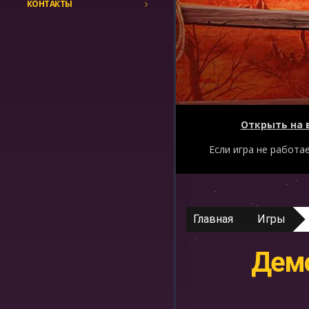
КОНТАКТЫ
Открыть на 
Если игра не работа
Главная
Игры
Демо