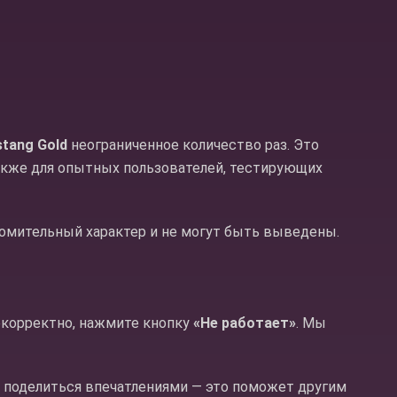
tang Gold
неограниченное количество раз. Это
также для опытных пользователей, тестирующих
омительный характер и не могут быть выведены.
екорректно, нажмите кнопку
«Не работает»
. Мы
 поделиться впечатлениями — это поможет другим