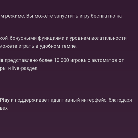
 режиме. Вы можете запустить игру бесплатно на
кой, бонусными функциями и уровнем волатильности.
можете играть в удобном темпе.
ia
представлено более 10 000 игровых автоматов от
ы и live-раздел.
Play
и поддерживает адаптивный интерфейс, благодаря
вах.