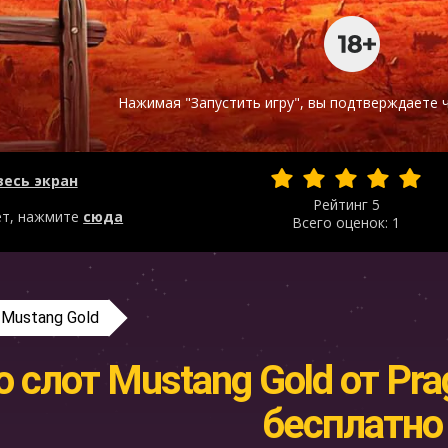
Нажимая "Запустить игру", вы подтверждаете ч
весь экран
Рейтинг
5
ет, нажмите
сюда
Всего оценок:
1
Mustang Gold
 слот Mustang Gold от Pra
бесплатно