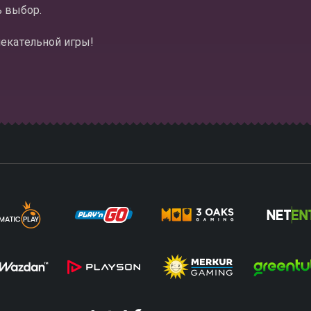
ь выбор.
екательной игры!