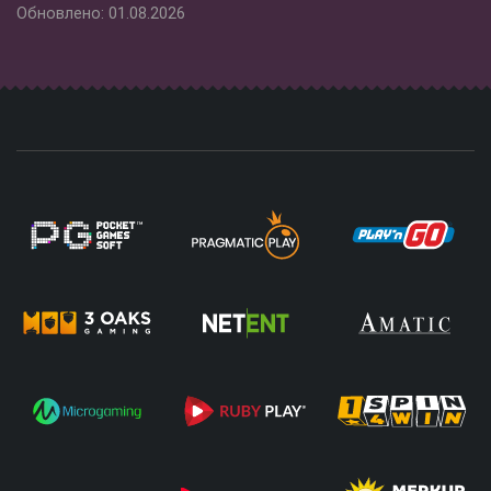
Обновлено:
01.08.2026