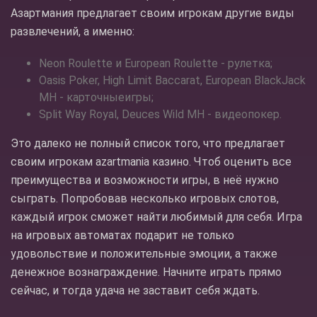
Азартмания предлагает своим игрокам другие виды
развлечений, а именно:
Neon Roulette и European Roulette - рулетка;
Oasis Poker, High Limit Baccarat, European BlackJack
MH - карточныеигры;
Split Way Royal, Deuces Wild MH - видеопокер.
Это далеко не полный список того, что предлагает
своим игрокам azartmania казино. Чтоб оценить все
преимущества и возможности игры, в неё нужно
сыграть. Попробовав несколько игровых слотов,
каждый игрок сможет найти любимый для себя. Игра
на игровых автоматах подарит не только
удовольствие и положительные эмоции, а также
денежное вознаграждение. Начните играть прямо
сейчас, и тогда удача не заставит себя ждать.